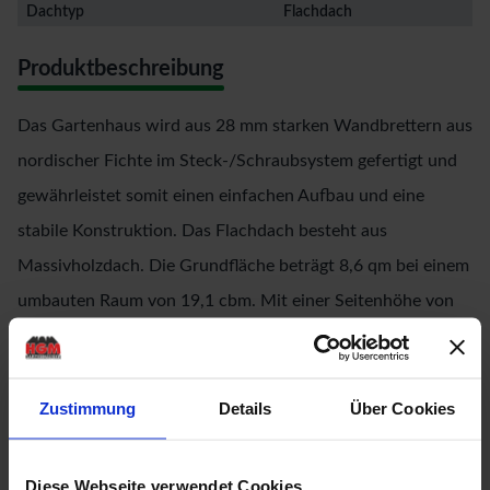
Dachtyp
Flachdach
Produktbeschreibung
Das Gartenhaus wird aus 28 mm starken Wandbrettern aus
nordischer Fichte im Steck-/Schraubsystem gefertigt und
gewährleistet somit einen einfachen Aufbau und eine
stabile Konstruktion. Das Flachdach besteht aus
Massivholzdach. Die Grundfläche beträgt 8,6 qm bei einem
umbauten Raum von 19,1 cbm. Mit einer Seitenhöhe von
205 cm und einer Firsthöhe von 222 cm bietet das
Gartenhaus optimale Raumnutzung. Das Gartenhaus ohne
Anbauten hat ein Sockelmaß von 360 cm x 240 cm.
Zustimmung
Details
Über Cookies
Bodenbalken sorgen für den Schutz von unten und werden
unter das Gartenhaus gelegt. Durch die
Diese Webseite verwendet Cookies