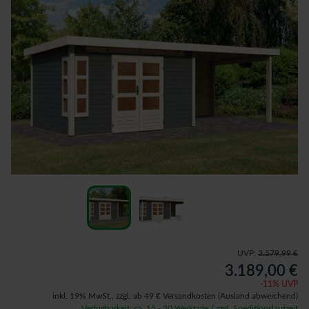
UVP:
3.579,99 €
3.189,00 €
-
11
% UVP
inkl. 19% MwSt.,
zzgl. ab 49 € Versandkosten
(Ausland abweichend)
Verfügbarkeit: ca. 15 - 20 Werktage / zzgl. Speditionslaufzeit