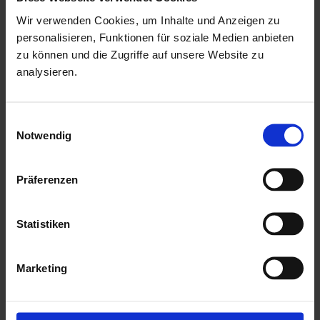
Kesseldruckimprägnierung der Bodenbalken sind diese vor
Wir verwenden Cookies, um Inhalte und Anzeigen zu
personalisieren, Funktionen für soziale Medien anbieten
Witterungseinflüssen und holzzersetzenden Pilzen bereits
zu können und die Zugriffe auf unsere Website zu
geschützt. Die praktische und vormontierte Tür sorgt mit
analysieren.
Ihren großzügigen Abmessungen und dem
Massivholzrahmen für einen einfachen Zutritt in das
Einwilligungsauswahl
Gartenhaus und sichert den Inhalt nebenbei effektiv vor
Notwendig
unbefugtem Zugriff. Die Verglasung der Lichtausschnitte
sorgt für großzügigen Tageslichteinfall.
Präferenzen
Mehr zu HGM Gartenhäuser
Statistiken
Marketing