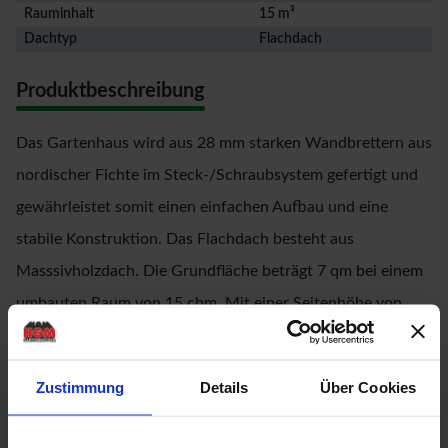
Rauminhalt
15 m³
Dachtyp
Flachdach
Produktbeschreibung
Das Gartenhaus wird aus 28 mm starken Wandbrettern aus
nordischer Fichte im Steck-/Schraubsystem gefertigt und
gewährleistet somit einen einfachen Aufbau und eine
stabile Konstruktion. Das Flachdach besteht aus
Masssivholzdach. Die Grundfläche beträgt 7 qm bei einem
umbauten Raum von 15 cbm. Mit einer Seitenhöhe von
205 cm und einer Firsthöhe von 222 cm bietet das
Gartenhaus optimale Raumnutzung. Das Gartenhaus ohne
Zustimmung
Details
Über Cookies
Anbauten hat ein Sockelmaß von 270 cm x 270 cm.
Bodenbalken sorgen für den Schutz von unten und werden