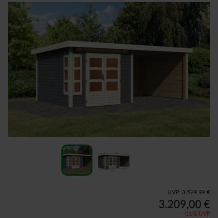
UVP:
3.599,99 €
3.209,00 €
-
11
% UVP