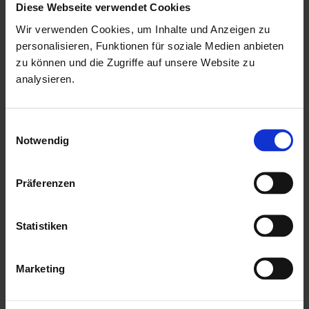
Diese Webseite verwendet Cookies
unter das Gartenhaus gelegt. Durch die
Wir verwenden Cookies, um Inhalte und Anzeigen zu
Kesseldruckimprägnierung der Bodenbalken sind diese vor
personalisieren, Funktionen für soziale Medien anbieten
Witterungseinflüssen und holzzersetzenden Pilzen bereits
zu können und die Zugriffe auf unsere Website zu
geschützt. Die praktische und vormontierte Tür sorgt mit
analysieren.
Ihren großzügigen Abmessungen und dem
Massivholzrahmen für einen einfachen Zutritt in das
Einwilligungsauswahl
Notwendig
Gartenhaus und sichert den Inhalt nebenbei effektiv vor
unbefugtem Zugriff. Die Verglasung der Lichtausschnitte
Präferenzen
sorgt für großzügigen Tageslichteinfall.
Mehr zu HGM Gartenhäuser
Statistiken
Marketing