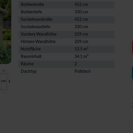
Bohlenbreite
452 cm
Bohlentiefe
330 cm
Sockelmassbreite
452 cm
Sockelmasstiefe
330 cm
Vordere Wandhöhe
259 cm
Hintere Wandhöhe
209 cm
Nutzfläche
13.5 m²
/
4
Rauminhalt
34.1 m³
Räume
2
Dachtyp
Pultdach