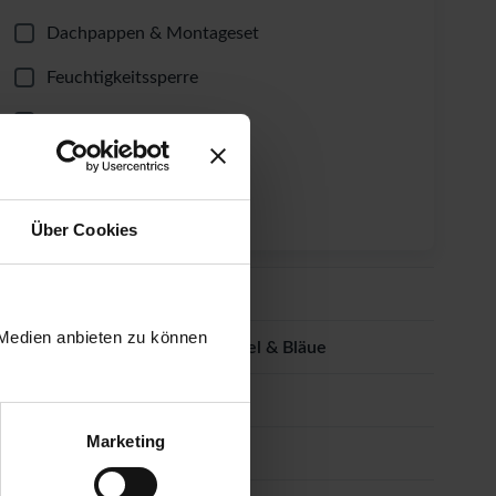
Dachpappen & Montageset
Feuchtigkeitssperre
Selbstklebende Dachbahn
Dachrinnen-Set
Fundament-Winkel
Über Cookies
Dacheindeckung
 Medien anbieten zu können
Imprägnierung gegen Schimmel & Bläue
Farbanstrich
Marketing
Sonderausstattung