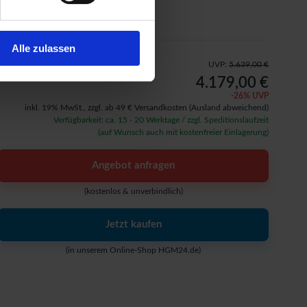
Aufbauservice
Alle zulassen
UVP:
5.639,00 €
4.179,00 €
-
26
% UVP
inkl. 19% MwSt.,
zzgl. ab 49 € Versandkosten
(Ausland abweichend)
Verfügbarkeit: ca. 15 - 20 Werktage / zzgl. Speditionslaufzeit
(auf Wunsch auch mit kostenfreier Einlagerung)
Angebot anfragen
(kostenlos & unverbindlich)
Jetzt kaufen
(in unserem Online-Shop HGM24.de)