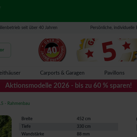
r
lienbetrieb seit über 40 Jahren
Persönliche, individuelle
or
eithäuser
Carports & Garagen
Pavillons
Aktionsmodelle 2026 - bis zu 60 % sparen!
3.5 - Rahmenbau
Breite
452 cm
Tiefe
330 cm
Wandstärke
88 mm