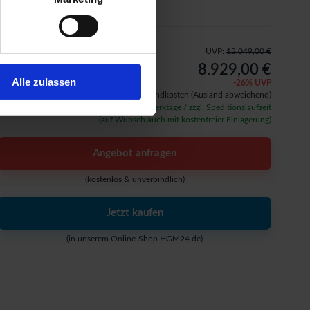
UVP:
12.049,00 €
8.929,00 €
Alle zulassen
-
26
% UVP
inkl. 19% MwSt.,
zzgl. ab 49 € Versandkosten
(Ausland abweichend)
Verfügbarkeit: ca. 15 - 20 Werktage / zzgl. Speditionslaufzeit
(auf Wunsch auch mit kostenfreier Einlagerung)
Angebot anfragen
(kostenlos & unverbindlich)
Jetzt kaufen
(in unserem Online-Shop HGM24.de)