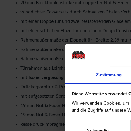
70 mm Blockbohlenstärke mit doppelter Nut & Feder
winddichter Eckversatz durch Schweizer-Chalet-Ver
mit einer Doppeltür und zwei feststehenden Glaselem
mit einer seitlichen Einzeltür und einem Doppelfenste
Rahmenaußenmaße der Doppelt ür : Breite: 2,39 mtr. 
Rahmenaußenmaße des Doppelfensters: Breite: 1,29 mt
Rahmenaußenmaße der Einzeltür: Breite: 0,835 mtr. x 
Türrahmen aus Leimholz mit einer niedrigen Edelstahlsc
Zustimmung
mit Isolierverglasung & Gummidichtungen
als kosten
Drückergarnitur & Profilzylinderschloss für die Türen
Diese Webseite verwendet 
mit aufgesetzten Sprossen in den Türen & Fenster
Wir verwenden Cookies, um I
19 mm Nut & Feder Holz für Fussbodenbereich
und die Zugriffe auf unsere 
19 mm Nut & Feder Holz für Dachbereich
Einwilligungsauswahl
kesseldruckimprägnierte Unterkonstruktion in 45 m
Notwendig