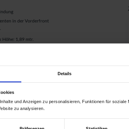
bindung
enten in der Vorderfront
r
x Höhe: 1,89 mtr.
r. x Höhe: 1,05 mtr.
Höhe: 1,89 mtr.
hwelle (keine Stolperfalle!)
Details
lose Beigabe
Cookies
nhalte und Anzeigen zu personalisieren, Funktionen für soziale
Website zu analysieren.
m x 70 mm
Präferenzen
Statistiken