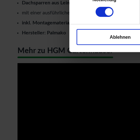
Dachsparren aus Leimholz
mit einer ausführlichen, deutschen Montageanleitung
inkl. Montagematerial & Gewindestangen als Windsi
Hersteller: Palmako
Ablehnen
Mehr zu HGM Gartenhäuser