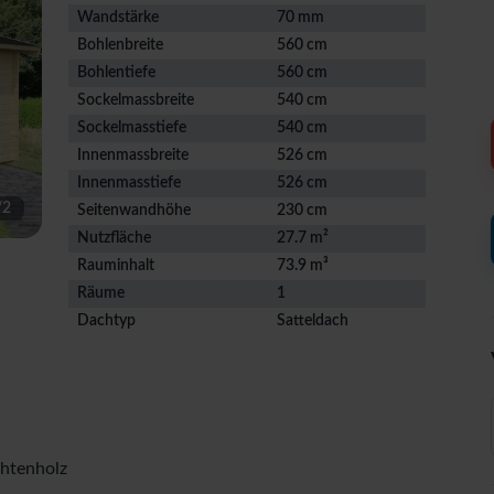
Wandstärke
70 mm
Bohlenbreite
560 cm
Bohlentiefe
560 cm
Sockelmassbreite
540 cm
Sockelmasstiefe
540 cm
Innenmassbreite
526 cm
Innenmasstiefe
526 cm
/
2
Seitenwandhöhe
230 cm
Nutzfläche
27.7 m²
Rauminhalt
73.9 m³
Räume
1
Dachtyp
Satteldach
chtenholz