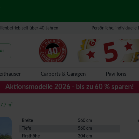
r
lienbetrieb seit über 40 Jahren
Persönliche, individuelle
or
eithäuser
Carports & Garagen
Pavillons
Aktionsmodelle 2026 - bis zu 60 % sparen!
27.7 m²
Breite
560 cm
Tiefe
560 cm
Firsthöhe
304 cm