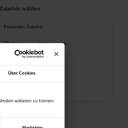
Zubehör wählen
Passendes Zubehör
Dachpappen & Montageset
Feuchtigkeitssperre
Dachrinnen-Set
Über Cookies
Fundament-Winkel
Lüftungsgitter
 Medien anbieten zu können
Dacheindeckung
Sonderausstattung
Marketing