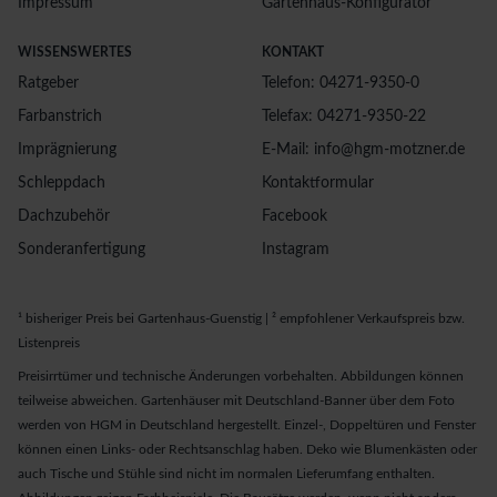
Impressum
Gartenhaus-Konfigurator
WISSENSWERTES
KONTAKT
Ratgeber
Telefon: 04271-9350-0
Farbanstrich
Telefax: 04271-9350-22
Imprägnierung
E-Mail: info@hgm-motzner.de
Schleppdach
Kontaktformular
Dachzubehör
Facebook
Sonderanfertigung
Instagram
¹ bisheriger Preis bei Gartenhaus-Guenstig | ² empfohlener Verkaufspreis bzw.
Listenpreis
Preisirrtümer und technische Änderungen vorbehalten. Abbildungen können
teilweise abweichen. Gartenhäuser mit Deutschland-Banner über dem Foto
werden von HGM in Deutschland hergestellt. Einzel-, Doppeltüren und Fenster
können einen Links- oder Rechtsanschlag haben. Deko wie Blumenkästen oder
auch Tische und Stühle sind nicht im normalen Lieferumfang enthalten.