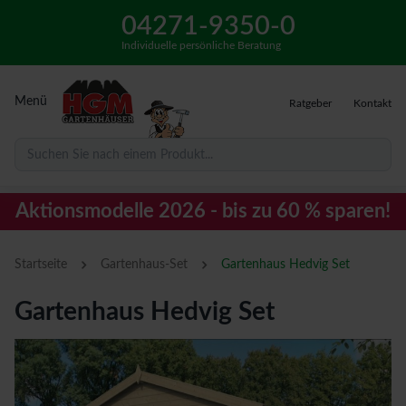
04271-9350-0
Individuelle persönliche Beratung
Menü
Ratgeber
Kontakt
Suchen Sie nach einem Produkt...
Aktionsmodelle 2026 - bis zu 60 % sparen!
›
›
Startseite
Gartenhaus-Set
Gartenhaus Hedvig Set
Gartenhaus Hedvig Set