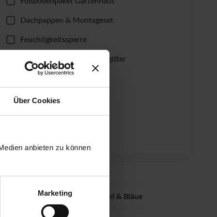
Fußbodenpaket Gartenhaus
Dachpappen & Montageset
Feuchtigkeitssperre
Ungeziefer- & Laubschutzgitter
Dachrinnen-Set
Windsicherung
Über Cookies
Fundament-Winkel
Lüftungsgitter
 Medien anbieten zu können
Dacheindeckung
Marketing
Imprägnierung gegen Schimmel & Bläue