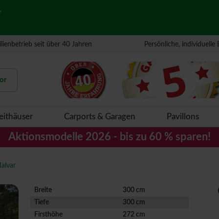
r
lienbetrieb seit über 40 Jahren
Persönliche, individuelle
or
eithäuser
Carports & Garagen
Pavillons
Aktionsmodelle 2026 - bis zu 60 % sparen!
alvar
Breite
300 cm
Tiefe
300 cm
Firsthöhe
272 cm