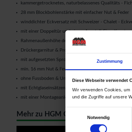
kammergetrocknetes, naturbelassenes Qualitäts - Fic
28 mm Blockbohlenstärke mit einfacher Nut & Feder
winddichter Eckversatz mit Schweizer - Chalet - Eck
mit einer Doppeltür und einem Ausstell-Einzelfenster
Rahmenaußenhöhe der Tür: 1,88 mtr.
Drückergarnitur & Profilzylinderschloss für die Tür
mit aufgesetzten Sprossen an den Glasscheiben
Zustimmung
min. 16 mm Nut & Feder Holz für Dachbereich
ohne Fussboden & Unterkonstruktion
Diese Webseite verwendet 
mit Echtglaseinsätzen als kostenlose Beigabe
Wir verwenden Cookies, um I
und die Zugriffe auf unsere 
mit einer Montageanleitung
Einwilligungsauswahl
Mehr zu HGM Gartenhäuser
Notwendig