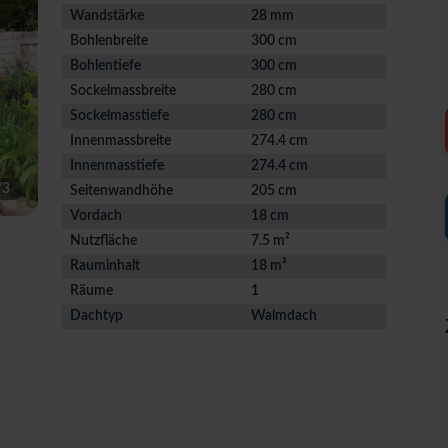
Wandstärke
28 mm
Bohlenbreite
300 cm
Bohlentiefe
300 cm
Sockelmassbreite
280 cm
Sockelmasstiefe
280 cm
Innenmassbreite
274.4 cm
Innenmasstiefe
274.4 cm
/
3
Seitenwandhöhe
205 cm
Vordach
18 cm
Nutzfläche
7.5 m²
Rauminhalt
18 m³
Räume
1
Dachtyp
Walmdach