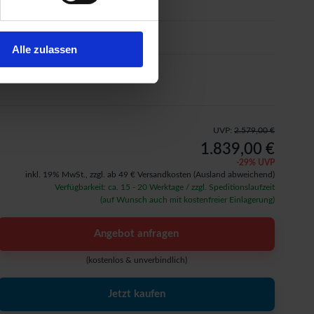
Farbanstrich
Sonderausstattung
Alle zulassen
Aufbauservice
UVP:
2.579,00 €
1.839,00 €
-
29
% UVP
inkl. 19% MwSt.,
zzgl. ab 49 € Versandkosten
(Ausland abweichend)
Verfügbarkeit: ca. 15 - 20 Werktage / zzgl. Speditionslaufzeit
(auf Wunsch auch mit kostenfreier Einlagerung)
Angebot anfragen
(kostenlos & unverbindlich)
Jetzt kaufen