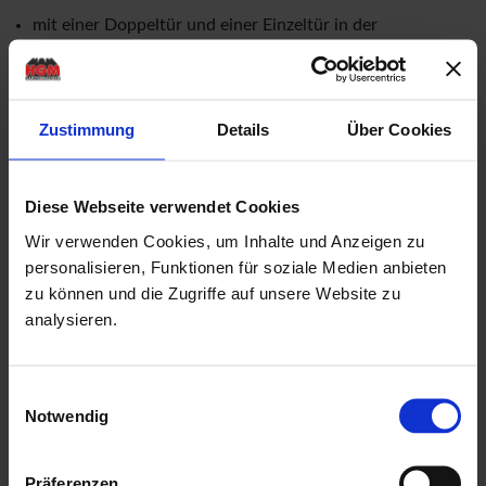
mit einer Doppeltür und einer Einzeltür in der
Vorderfront
Rahmenaußenmaße der Doppeltür: Breite: 1,73 mtr. x
Zustimmung
Details
Über Cookies
Höhe: 1,925 mtr.
Rahmenaußenmaße der Einzeltür: Breite: 0,915 mtr. x
Höhe: 1,925 mtr.
Diese Webseite verwendet Cookies
Türen mit einer niedrigen Metallschwelle (keine
Wir verwenden Cookies, um Inhalte und Anzeigen zu
personalisieren, Funktionen für soziale Medien anbieten
Stolperfalle!)
zu können und die Zugriffe auf unsere Website zu
Drückergarnitur & Profilzylinderschloss für Türen
analysieren.
18,5 mm Nut & Feder Holz für Dachbereich
ohne Fussboden & Unterkonstruktion
Einwilligungsauswahl
mit Echtglaseinsätzen als kostenlose Beigabe
Notwendig
mit einer ausführlichen, deutschen Montageanleitung
Herstellung "Made in Germany"
Präferenzen