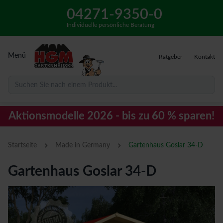
04271-9350-0
Individuelle persönliche Beratung
Menü
Ratgeber
Kontakt
Suchen Sie nach einem Produkt...
Aktionsmodelle 2026 - bis zu 60 % sparen!
›
›
Startseite
Made in Germany
Gartenhaus Goslar 34-D
Gartenhaus Goslar 34-D