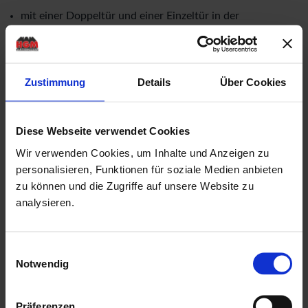
mit einer Doppeltür und einer Einzeltür in der
Vorderfront
Rahmenaußenmaße der Doppeltür: Breite: 1,73 mtr. x
Zustimmung
Details
Über Cookies
Höhe: 1,925 mtr.
Rahmenaußenmaße der Einzeltür: Breite: 0,915 mtr. x
Höhe: 1,925 mtr.
Diese Webseite verwendet Cookies
Türen mit einer niedrigen Metallschwelle (keine
Wir verwenden Cookies, um Inhalte und Anzeigen zu
personalisieren, Funktionen für soziale Medien anbieten
Stolperfalle!)
zu können und die Zugriffe auf unsere Website zu
Drückergarnitur & Profilzylinderschloss für Türen
analysieren.
18,5 mm Nut & Feder Holz für Dachbereich
ohne Fussboden & Unterkonstruktion
Einwilligungsauswahl
mit Echtglaseinsätzen als kostenlose Beigabe
Notwendig
mit einer ausführlichen, deutschen Montageanleitung
Herstellung "Made in Germany"
Präferenzen