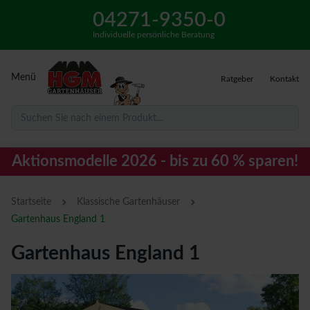
04271-9350-0
Individuelle persönliche Beratung
Menü
Ratgeber
Kontakt
Suchen Sie nach einem Produkt...
Aktionsmodelle 2026 - bis zu 60 % sparen!
›
›
Startseite
Klassische Gartenhäuser
Gartenhaus England 1
Gartenhaus England 1