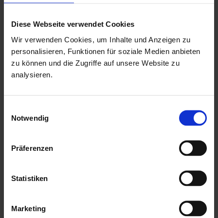
Rahmenaußenmaße der Doppelfenster: Breite: 129 cm x
Höhe: 99 cm
Diese Webseite verwendet Cookies
mit aufgesetzten Sprossen an den Glasscheiben
Wir verwenden Cookies, um Inhalte und Anzeigen zu
personalisieren, Funktionen für soziale Medien anbieten
16 mm Nut & Feder Holz für Dach- und Fußbodenbereich
zu können und die Zugriffe auf unsere Website zu
inkl. Montagematerial & Windsicherung
analysieren.
mit einer ausführlichen, deutschen Montageanleitung
Hersteller: Palmako
Einwilligungsauswahl
Notwendig
Mehr zu HGM Gartenhäuser
Präferenzen
Statistiken
Marketing