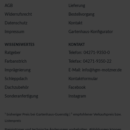
AGB
Lieferung
Widerrufsrecht
Bestellvorgang
Datenschutz
Kontakt
Impressum
Gartenhaus-Konfigurator
WISSENSWERTES
KONTAKT
Ratgeber
Telefon: 04271-9350-0
Farbanstrich
Telefax: 04271-9350-22
Imprägnierung
E-Mail: info@hgm-motzner.de
Schleppdach
Kontaktformular
Dachzubehör
Facebook
Sonderanfertigung
Instagram
¹ bisheriger Preis bei Gartenhaus-Guenstig | ² empfohlener Verkaufspreis bzw.
Listenpreis
Preisirrtümer und technische Änderungen vorbehalten. Abbildungen können