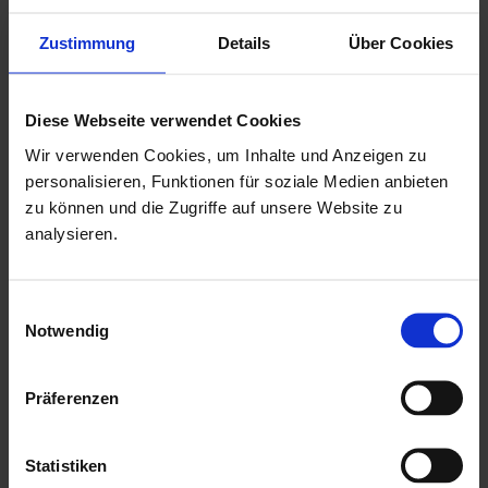
Zustimmung
Details
Über Cookies
kammergetrocknetes, naturbelassenes Qualitäts-
Fichtenholz
Diese Webseite verwendet Cookies
19 mm Blockbohlenstärke mit einfacher Nut & Feder
Wir verwenden Cookies, um Inhalte und Anzeigen zu
winddichter Eckversatz durch Schweizer-Charlet-
personalisieren, Funktionen für soziale Medien anbieten
Verbindung
zu können und die Zugriffe auf unsere Website zu
mit einer Doppeltür in der Vorderfront
analysieren.
Tür mit niedrigen Metalschwellen
Drückergarnitur & Profilzylinderschloss für Doppeltür
Einwilligungsauswahl
Notwendig
mit aufgesetzten Sprossen in Türen
mit Echtglaseinsätzen als kostenlose Beigabe
Präferenzen
mit einer ausführlichen, deutschen Montageanleitung
Hersteller: Palmako
Statistiken