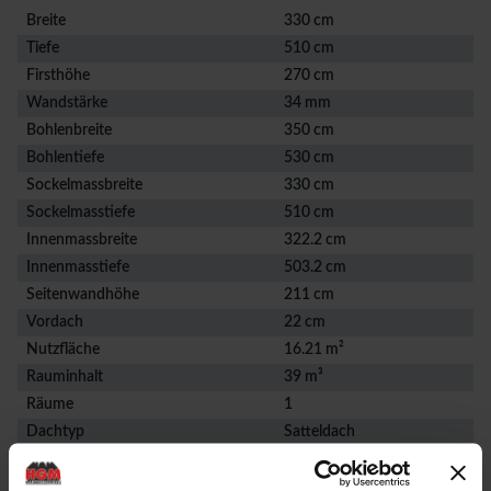
Breite
330 cm
Tiefe
510 cm
Firsthöhe
270 cm
Wandstärke
34 mm
Bohlenbreite
350 cm
Bohlentiefe
530 cm
Sockelmassbreite
330 cm
Sockelmasstiefe
510 cm
Innenmassbreite
322.2 cm
Innenmasstiefe
503.2 cm
Seitenwandhöhe
211 cm
Vordach
22 cm
Nutzfläche
16.21 m²
Rauminhalt
39 m³
Räume
1
Dachtyp
Satteldach
Produktbeschreibung