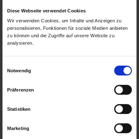
Diese Webseite verwendet Cookies
kammergetrocknetes, naturbelassenes Qualitäts-
Wir verwenden Cookies, um Inhalte und Anzeigen zu
Fichtenholz
personalisieren, Funktionen für soziale Medien anbieten
zu können und die Zugriffe auf unsere Website zu
19 mm Blockbohlenstärke mit einfacher Nut & Feder
analysieren.
winddichter Eckversatz durch Schweizer-Charlet-
Verbindung
Einwilligungsauswahl
mit einer Doppeltür in der Vorderfront
Notwendig
Tür mit niedrigen Metalschwellen
Drückergarnitur & Profilzylinderschloss für Doppeltür
Präferenzen
mit aufgesetzten Sprossen in Türen
mit Echtglaseinsätzen als kostenlose Beigabe
Statistiken
mit einer ausführlichen, deutschen Montageanleitung
Hersteller: Palmako
Marketing