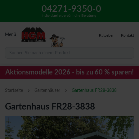
04271-9350-0
Individuelle persönliche Beratung
Menü
Ratgeber
Kontakt
Suchen Sie nach einem Produkt...
Aktionsmodelle 2026 - bis zu 60 % sparen!
›
›
Startseite
Gartenhäuser
Gartenhaus FR28-3838
Gartenhaus FR28-3838