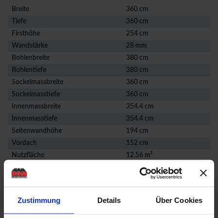
Breite
360 cm
Tiefe
360 cm
Firsthöhe
254 cm
Wandstärke
28 mm
Bohlenbreite
380 cm
Bohlentiefe
380 cm
Sockelmassbreite
360 cm
Sockelmasstiefe
360 cm
Innenmassbreite
354.4 cm
Innenmasstiefe
354.4 cm
Seitenwandhöhe
194 cm
Vordach
152 cm
Nutzfläche
12.56 m²
Rauminhalt
29.39 m³
Räume
1
Dachtyp
Satteldach
Zustimmung
Details
Über Cookies
Produktbeschreibung