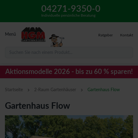
04271-9350-0
Individuelle persönliche Beratung
Menü
Ratgeber
Kontakt
Suchen Sie nach einem Produkt...
Aktionsmodelle 2026 - bis zu 60 % sparen!
›
›
Startseite
2-Raum Gartenhäuser
Gartenhaus Flow
Gartenhaus Flow