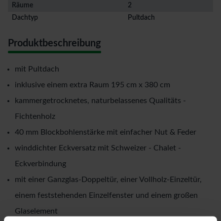
Räume
2
Dachtyp
Pultdach
Produktbeschreibung
mit Pultdach
inklusive einem extra Raum 195 cm x 380 cm
kammergetrocknetes, naturbelassenes Qualitäts -
Fichtenholz
40 mm Blockbohlenstärke mit einfacher Nut & Feder
winddichter Eckversatz mit Schweizer - Chalet -
Eckverbindung
mit einer Ganzglas-Doppeltür, einer Vollholz-Einzeltür,
einem feststehenden Einzelfenster und einem großen
Glaselement