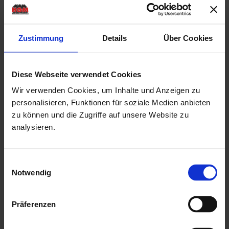
Rahmenaußenmaße der Doppeltür: Breite: 1,59 mtr. x
Höhe: 1,88 mtr.
Zustimmung
Details
Über Cookies
Rahmenaußenmaße der Einzeltür: Breite: 0,83 mtr. x
Höhe: 1,90 mtr.
Rahmenaußenmaße des Einzelfensters: Breite: 1.18 mtr x
Diese Webseite verwendet Cookies
Höhe: 0,50 mtr.
Wir verwenden Cookies, um Inhalte und Anzeigen zu
personalisieren, Funktionen für soziale Medien anbieten
Rahmenaußenmaße des Glaselementes: Breite: 1,59 mtr x
zu können und die Zugriffe auf unsere Website zu
Höhe: 1,81 mtr.
analysieren.
Drückergarnitur & Profilzylinderschloss für die Tür
min. 16 mm Nut & Feder Holz für Dachbereich
Einwilligungsauswahl
ohne Fussboden & Unterkonstruktion
Notwendig
mit Isolierglaseinsätzen als kostenlose Beigabe
mit einer Montageanleitung
Präferenzen