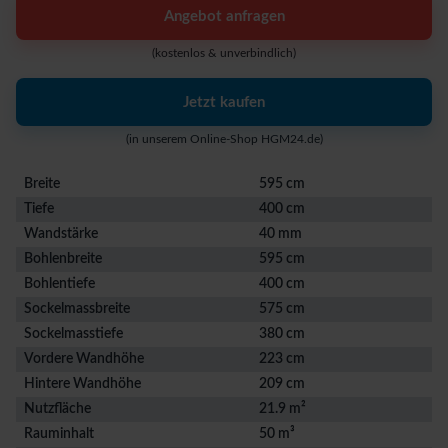
Angebot anfragen
(kostenlos & unverbindlich)
Jetzt kaufen
(in unserem Online-Shop HGM24.de)
Breite
595 cm
Tiefe
400 cm
Wandstärke
40 mm
Bohlenbreite
595 cm
Bohlentiefe
400 cm
Sockelmassbreite
575 cm
Sockelmasstiefe
380 cm
Vordere Wandhöhe
223 cm
Hintere Wandhöhe
209 cm
Nutzfläche
21.9 m²
Rauminhalt
50 m³