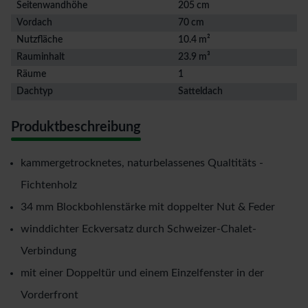
Seitenwandhöhe
205 cm
Vordach
70 cm
Nutzfläche
10.4 m²
Rauminhalt
23.9 m³
Räume
1
Dachtyp
Satteldach
Produktbeschreibung
kammergetrocknetes, naturbelassenes Qualtitäts -
Fichtenholz
34 mm Blockbohlenstärke mit doppelter Nut & Feder
winddichter Eckversatz durch Schweizer-Chalet-
Verbindung
mit einer Doppeltür und einem Einzelfenster in der
Vorderfront