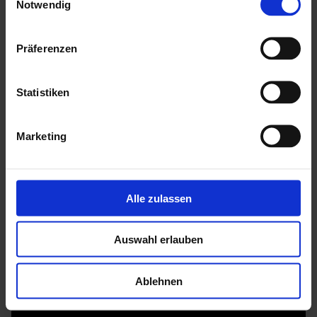
Notwendig
mit einer ausführlichen, deutschen Montageanleitung
inkl. Montagematerial & Windsicherung
Präferenzen
Hersteller: Palmako
Statistiken
Mehr zu HGM Gartenhäuser
Marketing
Alle zulassen
Auswahl erlauben
Ablehnen