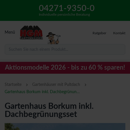
04271-9350-0
Individuelle persönliche Beratung
Menü
Ratgeber
Kontakt
Suchen Sie nach einem Produkt...
Aktionsmodelle 2026 - bis zu 60 % sparen!
›
›
Startseite
Gartenhäuser mit Pultdach
Gartenhaus Borkum inkl. Dachbegrünungsset
Gartenhaus Borkum inkl.
Dachbegrünungsset