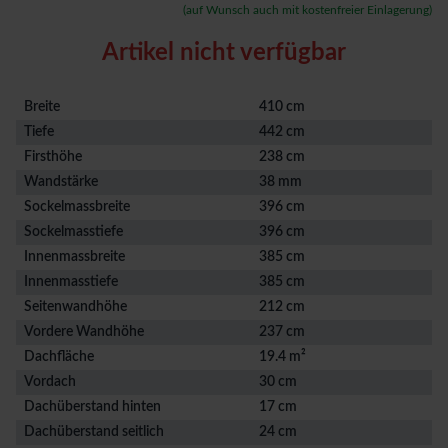
(auf Wunsch auch mit kostenfreier Einlagerung)
Artikel nicht verfügbar
Breite
410 cm
Tiefe
442 cm
Firsthöhe
238 cm
Wandstärke
38 mm
Sockelmassbreite
396 cm
Sockelmasstiefe
396 cm
Innenmassbreite
385 cm
Innenmasstiefe
385 cm
Seitenwandhöhe
212 cm
Vordere Wandhöhe
237 cm
Dachfläche
19.4 m²
Vordach
30 cm
Dachüberstand hinten
17 cm
Dachüberstand seitlich
24 cm