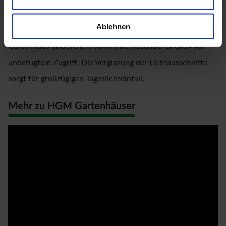
Ihren großzügigen Abmessungen und dem
Ablehnen
Massivholzrahmen für einen einfachen Zutritt in das
Gartenhaus und sichert den Inhalt nebenbei effektiv vor
unbefugtem Zugriff. Die Verglasung der Lichtausschnitte
sorgt für großzügigen Tageslichteinfall.
Mehr zu HGM Gartenhäuser