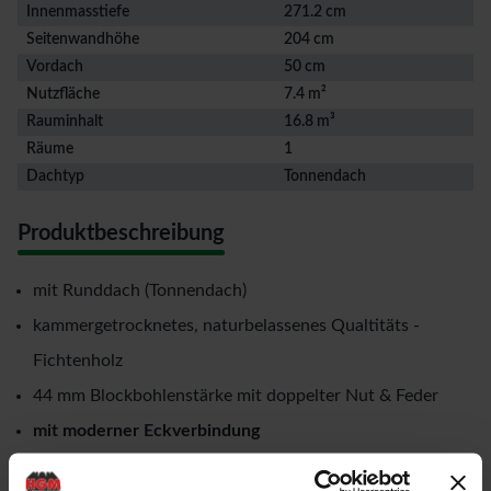
Innenmasstiefe
271.2 cm
Seitenwandhöhe
204 cm
Vordach
50 cm
Nutzfläche
7.4 m²
Rauminhalt
16.8 m³
Räume
1
Dachtyp
Tonnendach
Produktbeschreibung
mit Runddach (Tonnendach)
kammergetrocknetes, naturbelassenes Qualtitäts -
Fichtenholz
44 mm Blockbohlenstärke mit doppelter Nut & Feder
mit moderner Eckverbindung
mit einer Doppeltür in der Vorderfront