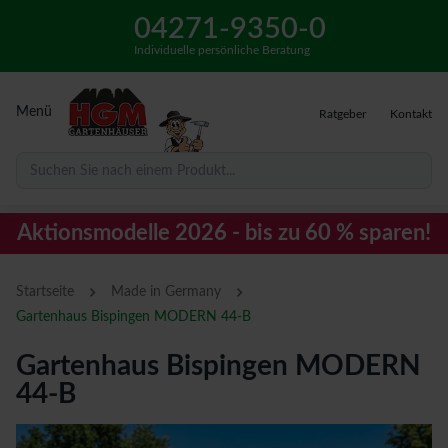
04271-9350-0
Individuelle persönliche Beratung
Menü
Ratgeber
Kontakt
Suchen Sie nach einem Produkt...
Aktionsmodelle 2026 - bis zu 60 % sparen!
›
›
Startseite
Made in Germany
Gartenhaus Bispingen MODERN 44-B
Gartenhaus Bispingen MODERN
44-B