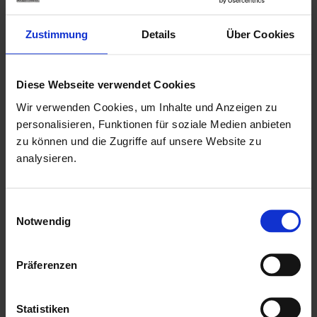
Rahmenaußenmaße der Doppeltür: Breite: 1,73 mtr. x
Höhe: 1,925 mtr.
Zustimmung
Details
Über Cookies
Doppeltür mit einer niedrigen Metallschwelle (keine
Stolperfalle!)
Diese Webseite verwendet Cookies
Drückergarnitur & Profilzylinderschloss für Doppeltür
Wir verwenden Cookies, um Inhalte und Anzeigen zu
18,5 mm Nut & Feder Holz für Dachbereich
personalisieren, Funktionen für soziale Medien anbieten
zu können und die Zugriffe auf unsere Website zu
ohne Fussboden & Unterkonstruktion
analysieren.
mit Echtglaseinsätzen als kostenlose Beigabe
mit einer ausführlichen, deutschen Montageanleitung
Einwilligungsauswahl
Herstellung "Made in Germany"
Notwendig
Mehr zu HGM Gartenhäuser
Präferenzen
Statistiken