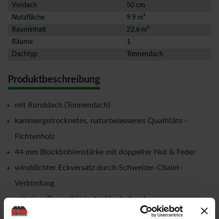
Vordach
50 cm
Nutzfläche
9.9 m²
Rauminhalt
22.6 m³
Räume
1
Dachtyp
Tonnendach
Produktbeschreibung
mit Runddach (Tonnendach)
kammergetrocknetes, naturbelassenes Qualtitäts -
Fichtenholz
44 mm Blockbohlenstärke mit doppelter Nut & Feder
winddichter Eckversatz durch Schweizer-Chalet-
Verbindung
mit einer Doppeltür in der Vorderfront
Rahmenaußenmaße der Doppeltür: Breite: 1,73 mtr. x