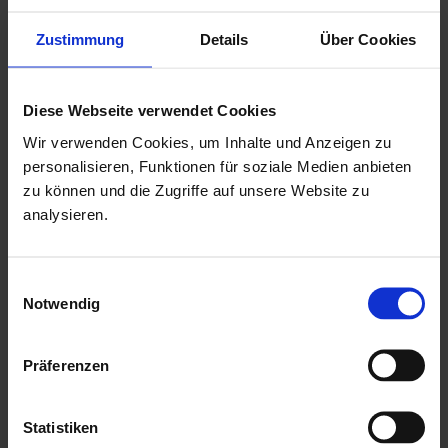
Höhe: 1,925 mtr.
Zustimmung
Details
Über Cookies
Doppeltür mit einer niedrigen Metallschwelle (keine
Stolperfalle!)
Diese Webseite verwendet Cookies
Drückergarnitur & Profilzylinderschloss für Doppeltür
Wir verwenden Cookies, um Inhalte und Anzeigen zu
18,5 mm Nut & Feder Holz für Dachbereich
personalisieren, Funktionen für soziale Medien anbieten
ohne Fussboden & Unterkonstruktion
zu können und die Zugriffe auf unsere Website zu
analysieren.
mit Echtglaseinsätzen als kostenlose Beigabe
mit einer ausführlichen, deutschen Montageanleitung
Herstellung "Made in Germany"
Einwilligungsauswahl
Notwendig
Mehr zu HGM Gartenhäuser
Präferenzen
Statistiken