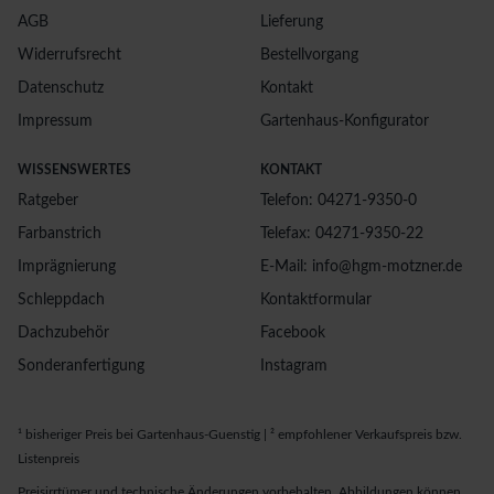
AGB
Lieferung
Widerrufsrecht
Bestellvorgang
Datenschutz
Kontakt
Impressum
Gartenhaus-Konfigurator
WISSENSWERTES
KONTAKT
Ratgeber
Telefon: 04271-9350-0
Farbanstrich
Telefax: 04271-9350-22
Imprägnierung
E-Mail: info@hgm-motzner.de
Schleppdach
Kontaktformular
Dachzubehör
Facebook
Sonderanfertigung
Instagram
¹ bisheriger Preis bei Gartenhaus-Guenstig | ² empfohlener Verkaufspreis bzw.
Listenpreis
Preisirrtümer und technische Änderungen vorbehalten. Abbildungen können