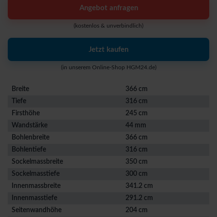
Angebot anfragen
(kostenlos & unverbindlich)
Jetzt kaufen
(in unserem Online-Shop HGM24.de)
Breite
366 cm
Tiefe
316 cm
Firsthöhe
245 cm
Wandstärke
44 mm
Bohlenbreite
366 cm
Bohlentiefe
316 cm
Sockelmassbreite
350 cm
Sockelmasstiefe
300 cm
Innenmassbreite
341.2 cm
Innenmasstiefe
291.2 cm
Seitenwandhöhe
204 cm