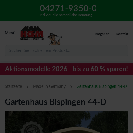
04271-9350-0
Individuelle persönliche Beratung
Menü
Ratgeber
Kontakt
Suchen Sie nach einem Produkt...
Aktionsmodelle 2026 - bis zu 60 % sparen!
›
›
Startseite
Made in Germany
Gartenhaus Bispingen 44-D
Gartenhaus Bispingen 44-D