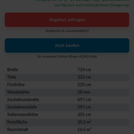
(auf Wunsch auch mit kostenfreier Einlagerung)
Angebot anfragen
(kostenlos & unverbindlich)
Jetzt kaufen
(in unserem Online-Shop HGM24.de)
Breite
714 cm
Tiefe
333 cm
Firsthöhe
220 cm
Wandstärke
28 mm
Sockelmassbreite
697 cm
Sockelmasstiefe
297 cm
Seitenwandhöhe
201 cm
Nutzfläche
20.2 m²
Rauminhalt
16.5 m³