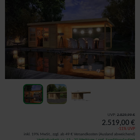
UVP:
2.829,99 €
2.519,00 €
-
11
% UVP
inkl. 19% MwSt.,
zzgl. ab 49 € Versandkosten
(Ausland abweichend)
Verfügbarkeit: ca. 15 - 20 Werktage / zzgl. Speditionslaufzeit