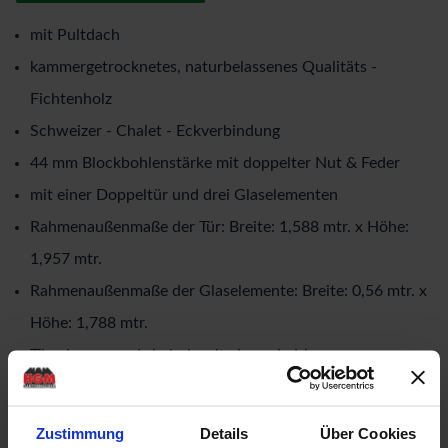
mit Pultdach
kammergetrocknetes, naturbelassenes Qualitäts -
Fichtenholz
Schweizer - Chalet - Eckverbindung
44 mm Blockbohlenstärke mit doppelter Nut & Feder
mit einer Doppeltür und drei Glaselementen
Rahmenaußenmaße der Tür: Breite: 1,588 mtr. x Höhe:
1,957 mtr.
Rahmenaußenmaße der Glaselemente: Breite: 0,56 mtr. x
Höhe: 1,788 mtr.
Türrahmen aus Leimholz mit einer niedrigen
Edelstahlschwelle (keine Stolperfalle!)
Drückergarnitur & Profilzylinderschloss für die Tür
Zustimmung
Details
Über Cookies