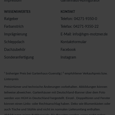
Impressum
Gartenhaus-Konfigurator
WISSENSWERTES
KONTAKT
Ratgeber
Telefon: 04271-9350-0
Farbanstrich
Telefax: 04271-9350-22
Imprägnierung
E-Mail: info@hgm-motzner.de
Schleppdach
Kontaktformular
Dachzubehör
Facebook
Sonderanfertigung
Instagram
¹ bisheriger Preis bei Gartenhaus-Guenstig | ² empfohlener Verkaufspreis bzw.
Listenpreis
Preisirrtümer und technische Änderungen vorbehalten. Abbildungen können
teilweise abweichen. Gartenhäuser mit Deutschland-Banner über dem Foto
werden von HGM in Deutschland hergestellt. Einzel-, Doppeltüren und Fenster
können einen Links- oder Rechtsanschlag haben. Deko wie Blumenkästen oder
auch Tische und Stühle sind nicht im normalen Lieferumfang enthalten.