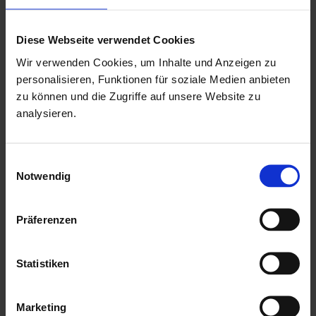
Glaselemente mit Dreh-Kipp-Beschlag zum Öffnen
18 mm Nut & Feder Holz für Fussbodenbereich
Diese Webseite verwendet Cookies
18 mm Nut & Feder Holz für Dachbereich
Wir verwenden Cookies, um Inhalte und Anzeigen zu
kesseldruckimprägnierte Unterkonstruktion in 45 mm x
personalisieren, Funktionen für soziale Medien anbieten
70 mm
zu können und die Zugriffe auf unsere Website zu
analysieren.
mit Isolierverglasung und Silikondichtungen als
kostenlose Beigabe
mit einer ausführlichen, deutschen Montageanleitung
Einwilligungsauswahl
Notwendig
inkl. Montagematerial & Windsicherung
Hersteller: Lasita Maja
Präferenzen
Mehr zu HGM Gartenhäuser
Statistiken
Marketing