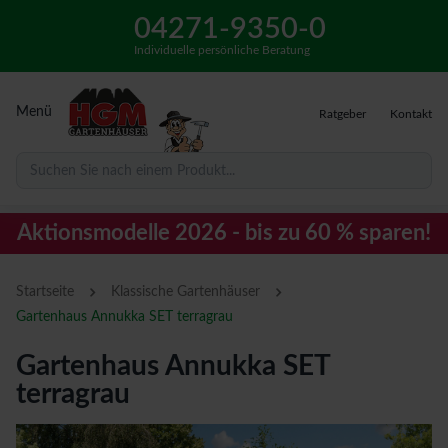
04271-9350-0
Individuelle persönliche Beratung
Menü
Ratgeber
Kontakt
Suchen Sie nach einem Produkt...
Aktionsmodelle 2026 - bis zu 60 % sparen!
›
›
Startseite
Klassische Gartenhäuser
Gartenhaus Annukka SET terragrau
Gartenhaus Annukka SET
terragrau