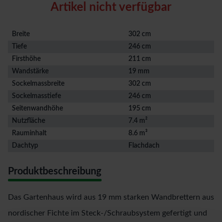
Artikel nicht verfügbar
Breite
302 cm
Tiefe
246 cm
Firsthöhe
211 cm
Wandstärke
19 mm
Sockelmassbreite
302 cm
Sockelmasstiefe
246 cm
Seitenwandhöhe
195 cm
Nutzfläche
7.4 m²
Rauminhalt
8.6 m³
Dachtyp
Flachdach
Produktbeschreibung
Das Gartenhaus wird aus 19 mm starken Wandbrettern aus
nordischer Fichte im Steck-/Schraubsystem gefertigt und