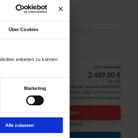
Karibu Fußbodenpaket
Über Cookies
Dacheindeckung
 Medien anbieten zu können
UVP:
2.499,99 €
2.489,00 €
-
1
% UVP
inkl. 19% MwSt.,
zzgl. ab 49 € Versandkosten
(Ausland abweichend)
Marketing
Verfügbarkeit: ca. 15 - 20 Werktage / zzgl. Speditionslaufzeit
(auf Wunsch auch mit kostenfreier Einlagerung)
Angebot anfragen
(kostenlos & unverbindlich)
Alle zulassen