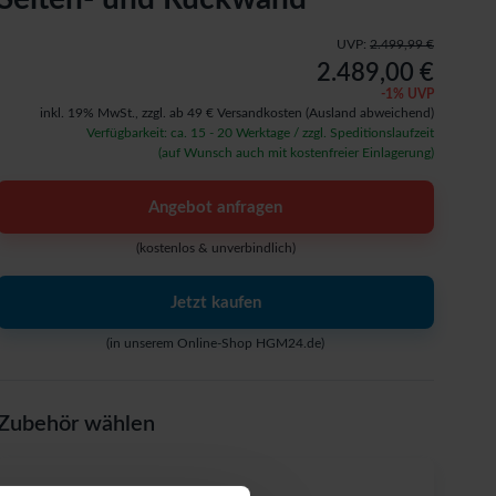
UVP:
2.499,99 €
2.489,00 €
-
1
% UVP
inkl. 19% MwSt.,
zzgl. ab 49 € Versandkosten
(Ausland abweichend)
Verfügbarkeit: ca. 15 - 20 Werktage / zzgl. Speditionslaufzeit
(auf Wunsch auch mit kostenfreier Einlagerung)
Angebot anfragen
(kostenlos & unverbindlich)
Jetzt kaufen
(in unserem Online-Shop HGM24.de)
Zubehör wählen
Passendes Zubehör