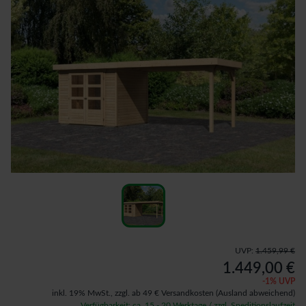
UVP:
1.459,99 €
1.449,00 €
-
1
% UVP
inkl. 19% MwSt.,
zzgl. ab 49 € Versandkosten
(Ausland abweichend)
Verfügbarkeit: ca. 15 - 20 Werktage / zzgl. Speditionslaufzeit