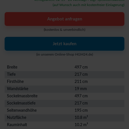
(auf Wunsch auch mit kostenfreier Einlagerung)
Angebot anfragen
(kostenlos & unverbindlich)
Jetzt kaufen
(in unserem Online-Shop HGM24.de)
Breite
497 cm
Tiefe
217 cm
Firsthöhe
211 cm
Wandstärke
19 mm
Sockelmassbreite
497 cm
Sockelmasstiefe
217 cm
Seitenwandhöhe
195 cm
Nutzfläche
10.8 m²
Rauminhalt
10.2 m³