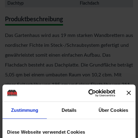
Dachtyp
Flachdach
Produktbeschreibung
Das Gartenhaus wird aus 19 mm starken Wandbrettern aus
nordischer Fichte im Steck-/Schraubsystem gefertigt und
gewährleistet somit einen einfachen Aufbau. Das
Flachdach besteht aus Dachplatte. Die Grundfläche beträgt
5,05 qm bei einem umbauten Raum von 10,2 cbm. Mit
einer Seitenhöhe von 195 cm und einer Firsthöhe von 211
cm bietet das Gerätehaus optimale Raumnutzung. Das
Gartenhaus ohne Anbauten hat ein Sockelmaß von 238 cm
Zustimmung
Details
Über Cookies
x 213 cm. Bodenbalken sorgen für den Schutz von unten
und werden unter das Gartenhaus gelegt. Durch die
Diese Webseite verwendet Cookies
Kesseldruckimprägnierung der Bodenbalken sind diese vor