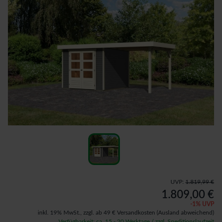
UVP:
1.819,99 €
1.809,00 €
-
1
% UVP
inkl. 19% MwSt.,
zzgl. ab 49 € Versandkosten
(Ausland abweichend)
Verfügbarkeit: ca. 15 - 20 Werktage / zzgl. Speditionslaufzeit