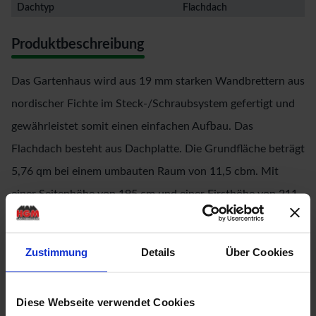
Dachtyp
Flachdach
Produktbeschreibung
Das Gartenhaus wird aus 19 mm starken Wandbrettern aus
nordischer Fichte im Steck-/Schraubsystem gefertigt und
gewährleistet somit einen einfachen Aufbau. Das
Flachdach besteht aus Dachplatte. Die Grundfläche beträgt
5,76 qm bei einem umbauten Raum von 11,5 cbm. Mit
einer Seitenhöhe von 195 cm und einer Firsthöhe von 211
cm bietet das Gerätehaus optimale Raumnutzung. Das
Gartenhaus ohne Anbauten hat ein Sockelmaß von 238 cm
Zustimmung
Details
Über Cookies
x 242 cm. Bodenbalken sorgen für den Schutz von unten
und werden unter das Gartenhaus gelegt. Durch die
Diese Webseite verwendet Cookies
Kesseldruckimprägnierung der Bodenbalken sind diese vor