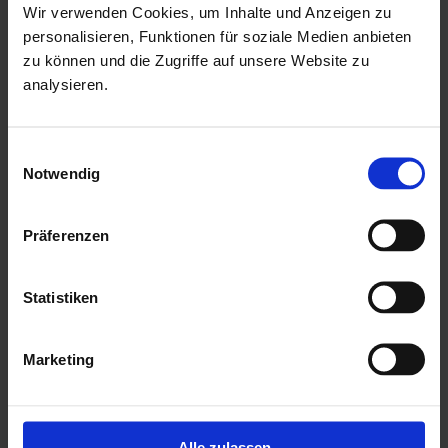
Wir verwenden Cookies, um Inhalte und Anzeigen zu
Witterungseinflüssen und holzzersetzenden Pilzen bereits
personalisieren, Funktionen für soziale Medien anbieten
geschützt. Die praktische und vormontierte Tür sorgt mit
zu können und die Zugriffe auf unsere Website zu
analysieren.
ihren großzügigen Abmessungen und dem
Massivholzrahmen für einen einfachen Zutritt in das
Gartenhaus und sichert den Inhalt nebenbei effektiv vor
Einwilligungsauswahl
Notwendig
unbefugtem Zugriff. Die Verglasung der Lichtausschnitte
sorgt für großzügigen Tageslichteinfall.
Präferenzen
Mehr zu HGM Gartenhäuser
Statistiken
Marketing
Alle zulassen