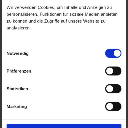
Dachfläche: ca. 17,2 m²
Wir verwenden Cookies, um Inhalte und Anzeigen zu
2 Schiebeflügeln
personalisieren, Funktionen für soziale Medien anbieten
Durchgangsmaße: ca. 88 x 187 cm
zu können und die Zugriffe auf unsere Website zu
analysieren.
3 Schiebeflügeln
Durchgangsmaße: ca. 176 x 187 cm
Einwilligungsauswahl
Notwendig
Mehr zu HGM Gartenhäuser
Präferenzen
Statistiken
Marketing