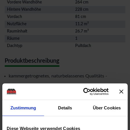
Vordere Wandhöhe
264 cm
Hintere Wandhöhe
228 cm
Vordach
81 cm
Nutzfläche
11.2 m²
Rauminhalt
26.7 m³
Räume
1
Dachtyp
Pultdach
Produktbeschreibung
kammergetrognetes, naturbelassenes Qualitäts -
Fichtenholz
44 mm mit doppelter Nut & Federverbindung
spezielle Eckverbindung mit stabilem 7x7 cm Pfosten
Zustimmung
Details
Über Cookies
innen
auch spiegelverkehrt montierbar
Diese Webseite verwendet Cookies