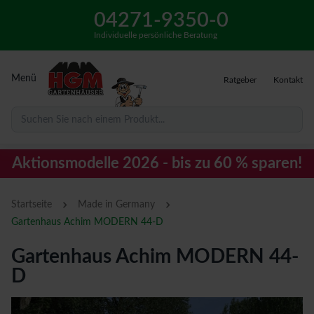
04271-9350-0
Individuelle persönliche Beratung
Menü
Ratgeber
Kontakt
Suchen Sie nach einem Produkt...
Aktionsmodelle 2026 - bis zu 60 % sparen!
›
›
Startseite
Made in Germany
Gartenhaus Achim MODERN 44-D
Gartenhaus Achim MODERN 44-
D