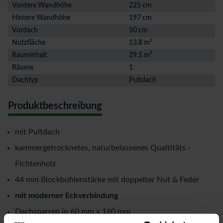
Vordere Wandhöhe
225 cm
Hintere Wandhöhe
197 cm
Vordach
50 cm
Nutzfläche
13.8 m²
Rauminhalt
29.1 m³
Räume
1
Dachtyp
Pultdach
Produktbeschreibung
mit Pultdach
kammergetrocknetes, naturbelassenes Qualtitäts -
Fichtenholz
44 mm Blockbohlenstärke mit doppelter Nut & Feder
mit moderner Eckverbindung
Dachsparren in 60 mm x 160 mm