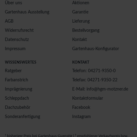
Über uns
Aktionen
Gartenhaus Ausstellung
Garantie
AGB
Lieferung
Widerrufsrecht
Bestellvorgang
Datenschutz
Kontakt
Impressum
Gartenhaus-Konfigurator
WISSENSWERTES
KONTAKT
Ratgeber
Telefon: 04271-9350-0
Farbanstrich
Telefax: 04271-9350-22
Imprägnierung
E-Mail: info@hgm-motzner.de
Schleppdach
Kontaktformular
Dachzubehör
Facebook
Sonderanfertigung
Instagram
¹ bisheriger Preis bei Gartenhaus-Guenstig | ² empfohlener Verkaufspreis bzw.