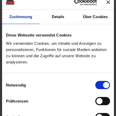
mit einer Doppeltür in der Vorderfront
Rahmenaußenmaße der Doppeltür: Breite: 1,73 mtr. x
Zustimmung
Details
Über Cookies
Höhe: 1,925 mtr.
Doppeltür mit einer niedrigen Metallschwelle (keine
Diese Webseite verwendet Cookies
Stolperfalle!)
Wir verwenden Cookies, um Inhalte und Anzeigen zu
Drückergarnitur & Profilzylinderschloss für Doppeltür
personalisieren, Funktionen für soziale Medien anbieten
18,5 mm Nut & Feder Holz für Dachbereich
zu können und die Zugriffe auf unsere Website zu
ohne Fussboden & Unterkonstruktion
analysieren.
mit Echtglaseinsätzen als kostenlose Beigabe
mit einer ausführlichen, deutschen Montageanleitung
Einwilligungsauswahl
Notwendig
Herstellung "Made in Germany"
Mehr zu HGM Gartenhäuser
Präferenzen