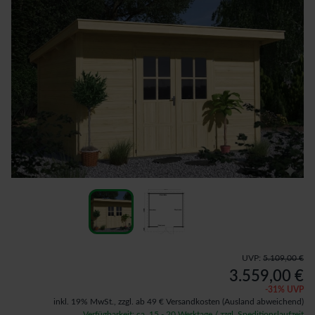
UVP:
5.109,00 €
3.559,00 €
-
31
% UVP
inkl. 19% MwSt.,
zzgl. ab 49 € Versandkosten
(Ausland abweichend)
Verfügbarkeit: ca. 15 - 20 Werktage / zzgl. Speditionslaufzeit