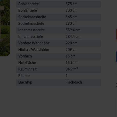
Bohlenbreite
575 cm
Bohlentiefe
300 cm
Sockelmassbreite
565 cm
Sockelmasstiefe
290 cm
Innenmassbreite
559.4 cm
Innenmasstiefe
284.4 cm
Vordere Wandhöhe
228 cm
/
3
Hintere Wandhöhe
209 cm
Vordach
15 cm
Nutzfläche
15.9 m²
Rauminhalt
34.9 m³
Räume
1
Dachtyp
Flachdach