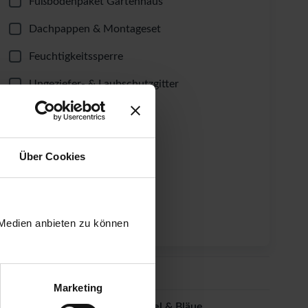
Fußbodenpaket Gartenhaus
Dachpappen & Montageset
Feuchtigkeitssperre
Ungeziefer- & Laubschutzgitter
Selbstklebende Dachbahn
Windsicherung
Über Cookies
Dachrinnen-Set
Fundament-Winkel
Lüftungsgitter
 Medien anbieten zu können
Dacheindeckung
Marketing
Imprägnierung gegen Schimmel & Bläue