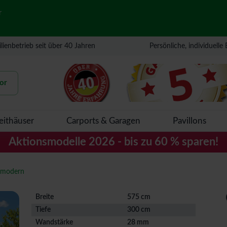
r
lienbetrieb seit über 40 Jahren
Persönliche, individuelle
or
eithäuser
Carports & Garagen
Pavillons
Aktionsmodelle 2026 - bis zu 60 % sparen!
amodern
Breite
575 cm
Tiefe
300 cm
Wandstärke
28 mm