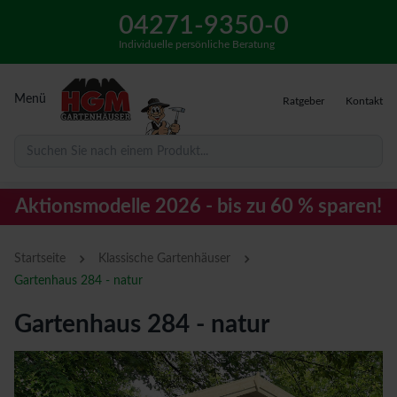
04271-9350-0
Individuelle persönliche Beratung
Menü
Ratgeber
Kontakt
Suchen Sie nach einem Produkt...
Aktionsmodelle 2026 - bis zu 60 % sparen!
›
›
Startseite
Klassische Gartenhäuser
Gartenhaus 284 - natur
Gartenhaus 284 - natur