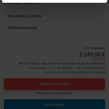
Zubehör wählen
Passendes Zubehör
Dacheindeckung
UVP:
2.399,00 €
2.149,00 €
-
11
% UVP
inkl. 19% MwSt.,
zzgl. ab 49 € Versandkosten
(Ausland abweichend)
Verfügbarkeit: ca. 15 - 20 Werktage / zzgl. Speditionslaufzeit
(auf Wunsch auch mit kostenfreier Einlagerung)
Angebot anfragen
(kostenlos & unverbindlich)
Jetzt kaufen