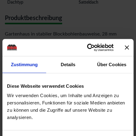
Dachtyp
Satteldach
Produktbeschreibung
Gartenhaus in stabiler Blockbohlenbauweise, 28 mm
Wandstärke, naturbelassen, mit 15 mm Massivholzdach
und Massivholzboden, Dachüberstände: Seiten je ca. 25,7
cm, hinten 20 cm Bemaßung: Firsthöhe 245,1 cm,
Zustimmung
Details
Über Cookies
Seitenwand 193,8 cm , Fenster: 2 feststehende
Einzelfenster 56 x 122,4 cm aus Plexiglas mit
Diese Webseite verwendet Cookies
Kreuzsprossen, Doppeltür aus Plexiglas: B 149,4 cm x H
Wir verwenden Cookies, um Inhalte und Anzeigen zu
185,0 cm, mit Lichtausschnitt mit Sprossen
personalisieren, Funktionen für soziale Medien anbieten
zu können und die Zugriffe auf unsere Website zu
Dachbelag: Bitumen-Dachbelag zur Ersteindeckung
analysieren.
Mehr zu HGM Gartenhäuser