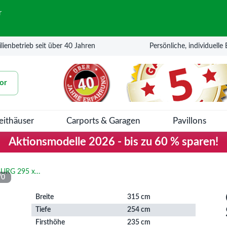
r
lienbetrieb seit über 40 Jahren
Persönliche, individuelle
or
eithäuser
Carports & Garagen
Pavillons
Aktionsmodelle 2026 - bis zu 60 % sparen!
Gardenas Gartenhaus SALZBURG 295 x 248
/
0
Breite
315 cm
Tiefe
254 cm
Firsthöhe
235 cm