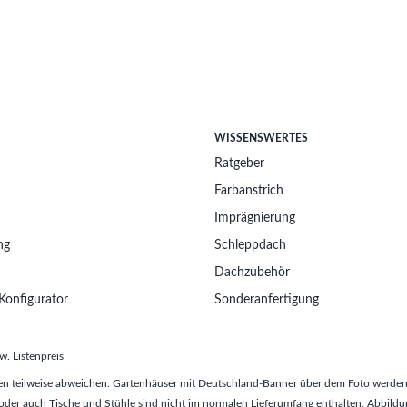
WISSENSWERTES
Ratgeber
Farbanstrich
Imprägnierung
ng
Schleppdach
Dachzubehör
Konfigurator
Sonderanfertigung
w. Listenpreis
n teilweise abweichen. Gartenhäuser mit Deutschland-Banner über dem Foto werden 
er auch Tische und Stühle sind nicht im normalen Lieferumfang enthalten. Abbildun