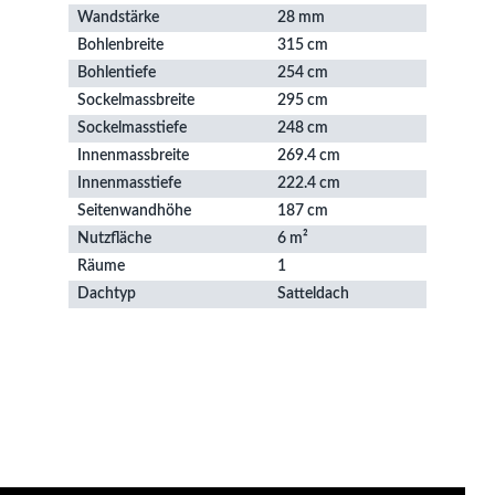
Wandstärke
28 mm
Bohlenbreite
315 cm
Bohlentiefe
254 cm
Sockelmassbreite
295 cm
Sockelmasstiefe
248 cm
Innenmassbreite
269.4 cm
Innenmasstiefe
222.4 cm
Seitenwandhöhe
187 cm
Nutzfläche
6 m²
Räume
1
Dachtyp
Satteldach