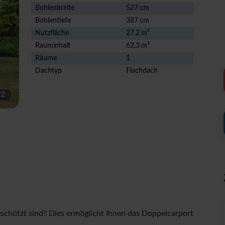
Bohlenbreite
527 cm
Bohlentiefe
387 cm
Nutzfläche
27.2 m²
Rauminhalt
62.3 m³
Räume
1
Dachtyp
Flachdach
/
2
geschützt sind? Dies ermöglicht Ihnen das Doppelcarport