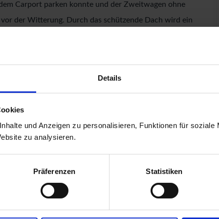
ter dem Carport parken konnte und der Zweitwagen ohne
z vor der Witterung. Durch das schützende Dach wird ein
h das Freikratzen der Scheiben kann mit einem Carport
TxH) 509 x 387 x 229 cm bietet dieses genügend Platz. Eine
auch für Ihr Auto ausreichend Platz. Gestalten Sie die Optik
Details
n. So ist auch das Einparken von der Seite kein Problem
g von 1°und besteht aus einer 0,8mm starken
Cookies
en wird die Konstruktion von 9 x 9cm starken
nhalte und Anzeigen zu personalisieren, Funktionen für soziale
ägniert. Bei diesem Verfahren werden chemische Salze in
Website zu analysieren.
 erhält und seine Lebensdauer verbessert wird. Gesichert
anker. So macht auch ein starker Wind dem Doppelcarport
Präferenzen
Statistiken
 mit dem Doppelcarport ECO 1.