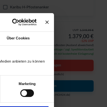
Karibu H-Pfostenanker
UVP:
1.549,99 €
1.379,00 €
Über Cookies
-
12
% UVP
inkl. 19% MwSt.,
zzgl. ab 49 € Versandkosten
(Ausland abweichend)
Verfügbarkeit: ca. 15 - 20 Werktage / zzgl. Speditionslaufzeit
(auf Wunsch auch mit kostenfreier Einlagerung)
 Medien anbieten zu können
Angebot anfragen
(kostenlos & unverbindlich)
Marketing
Jetzt kaufen
(in unserem Online-Shop HGM24.de)