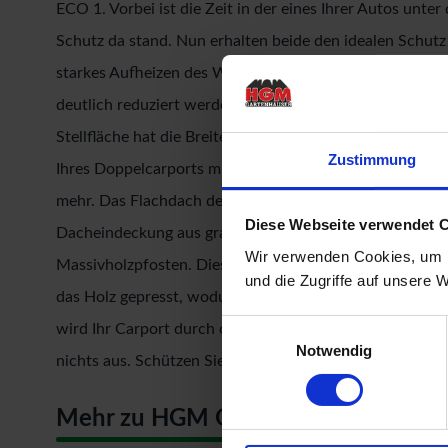
ECO 1. Vorbei ist die Zeit in der eines Ihrer Autos un
Schutz da stand. Nun erhalten beide den idealen Schut
starkes Aufheizen des Wageninneren verhindert und auc
deutlich reduziert werden. Mit einem Außenmaß von (Bx
Stellfläche hat die Breite von 250 cm und hat bestimmt 
Zustimmung
Ihres Doppelcarports mit einem oder zwei Einfahrtsböge
mehr. Das Flachdach des Carports hat eine Dachneigun
Diese Webseite verwendet 
Dacheindeckung aus grauen PVC-Trapezprofilen. Getrag
Wir verwenden Cookies, um I
Massivholzpfosten. Diese Pfosten sind kesseldruckimpr
und die Zugriffe auf unsere 
das Holz gepresst, wodurch es Schutz vor der Witterung
Einwilligungsauswahl
wird Ihr Carport durch optional erhältliche H-Pfosten
Notwendig
nichts aus. Schützen Sie Ihre Autos vor der Witterung
Mehr zu HGM Gartenhäuser