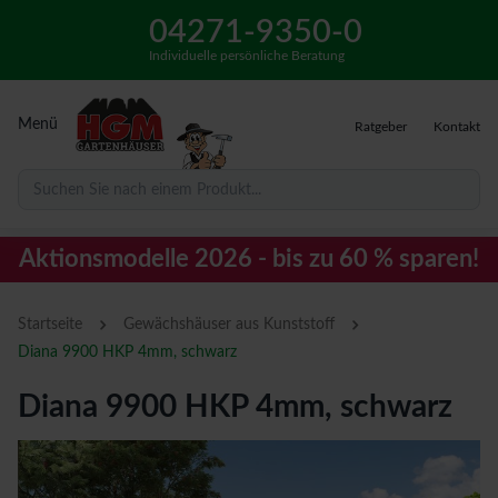
04271-9350-0
Individuelle persönliche Beratung
Menü
Ratgeber
Kontakt
Suchen Sie nach einem Produkt...
Aktionsmodelle 2026 - bis zu 60 % sparen!
›
›
Startseite
Gewächshäuser aus Kunststoff
Diana 9900 HKP 4mm, schwarz
Diana 9900 HKP 4mm, schwarz