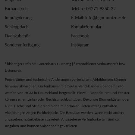
Ratgeber
Telefon: 04271-9350-0
Farbanstrich
Telefax: 04271-9350-22
Imprägnierung
E-Mail: info@hgm-motzner.de
Schleppdach
Kontaktformular
Dachzubehör
Facebook
Sonderanfertigung
Instagram
¹ bisheriger Preis bei Gartenhaus-Guenstig | ² empfohlener Verkaufspreis bzw.
Listenpreis
Preisirrtümer und technische Änderungen vorbehalten. Abbildungen können
teilweise abweichen. Gartenhäuser mit Deutschland-Banner über dem Foto
werden von HGM in Deutschland hergestellt. Einzel-, Doppeltüren und Fenster
können einen Links- oder Rechtsanschlag haben. Deko wie Blumenkästen oder
auch Tische und Stühle sind nicht im normalen Lieferumfang enthalten.
Abbildungen zeigen Farbbeispiele. Die Bausätze werden, wenn nicht anders
angegeben, naturbelassen geliefert. Angegebene Verfugbarkeiten sind ca.
Angaben und können Saisonbedingt variieren