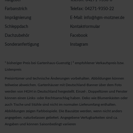
Ratgeber
Telefon: 04271-9350-0
Farbanstrich
Telefax: 04271-9350-22
Imprägnierung
E-Mail: info@hgm-motzner.de
Schleppdach
Kontaktformular
Dachzubehör
Facebook
Sonderanfertigung
Instagram
¹ bisheriger Preis bei Gartenhaus-Guenstig | ² empfohlener Verkaufspreis bzw.
Listenpreis
Preisirrtümer und technische Änderungen vorbehalten. Abbildungen können
teilweise abweichen. Gartenhäuser mit Deutschland-Banner über dem Foto
werden von HGM in Deutschland hergestellt. Einzel-, Doppeltüren und Fenster
können einen Links- oder Rechtsanschlag haben. Deko wie Blumenkästen oder
auch Tische und Stühle sind nicht im normalen Lieferumfang enthalten.
Abbildungen zeigen Farbbeispiele. Die Bausätze werden, wenn nicht anders
angegeben, naturbelassen geliefert. Angegebene Verfugbarkeiten sind ca.
Angaben und können Saisonbedingt variieren