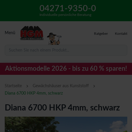
04271-9350-0
Individuelle persönliche Beratung
Menü
Ratgeber
Kontakt
Suchen Sie nach einem Produkt...
Aktionsmodelle 2026 - bis zu 60 % sparen!
›
›
Startseite
Gewächshäuser aus Kunststoff
Diana 6700 HKP 4mm, schwarz
Diana 6700 HKP 4mm, schwarz