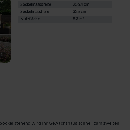
Sockelmassbreite
256.4 cm
Sockelmasstiefe
325 cm
Nutzfläche
8.3 m²
/
1
 Sockel stehend wird Ihr Gewächshaus schnell zum zweiten