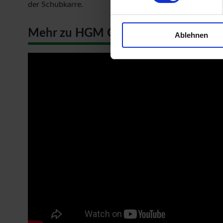
der Schubkarre.
Mehr zu HGM Gartenhäuser
Ablehnen