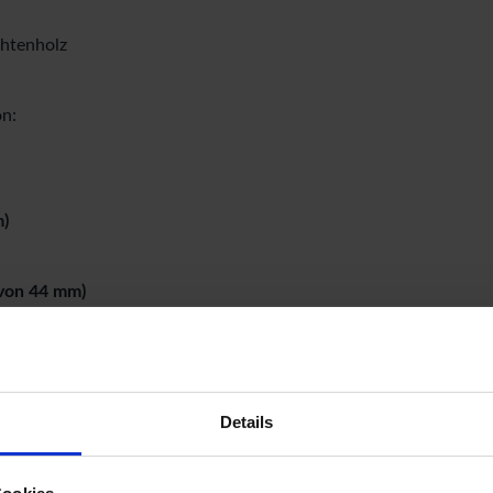
chtenholz
on:
m)
 von 44 mm)
Details