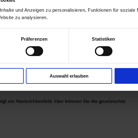
Cookies
nhalte und Anzeigen zu personalisieren, Funktionen für soziale
recht.
Website zu analysieren.
e Zuschnittpauschale zusätzlich berechnet. Die Pauschale
r im Vorfeld berechnen.
Präferenzen
Statistiken
en wir Ihnen die Fracht in Ihr PLZ - Gebiet als gesonderte
n, welche Sie auf unserer Homepage im
Gartenhaus-Ratgeber
Auswahl erlauben
en
.
olgt ein Nachrichtenfeld. Hier können Sie die gewünschte