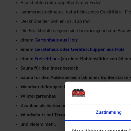
Blockbohlen mit doppelter Nut & Feder
kammergetrocknetes, naturbelassenes Qualtitäts - Fi
Deckhöhe der Bohlen: ca. 136 mm
Die Blockbohlen eignen sich hervorragend zum Bau v
einem
Gartenhaus aus Holz
einem
Gerätehaus oder Geräteschuppen aus Holz
einem
Freizeithaus
(ab einer Bohlenstärke von 44 m
Sauna für den Innenbereich
Sauna für den Außenbereich (ab einer Bohlenstärke
Wandverkleidungen im Innen- und Außenbereich
Wintergartenbau
Zaunbau als Sichtschutz
Zustimmung
Windschutz bei Terrassenüberdachungen
und vielem mehr.