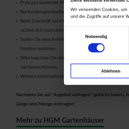
Diese Webseite verwendet 
Preis pro laufender Meter
Wir verwenden Cookies, um I
Bei kundenspezifischer Zuschnittware kein Widerrufs
und die Zugriffe auf unsere 
Beim Zuschnitt nach Kundenangabe wird eine einmalig
Einwilligungsauswahl
richtet sich nach dem zeitlichen Aufwand, welchen wi
Notwendig
Sofern Sie eine Anlieferung der Bohlen wünschen, könn
Position anbieten.
Bitte beachten Sie die holzspezifischen Eigenschafte
nachlesen können.
Ablehnen
Weitere Informationen zum Thema
Blockbohlen kauf
Nachdem Sie auf "Angebot anfragen" geklickt haben, f
Länge und Menge eintragen!
Mehr zu HGM Gartenhäuser