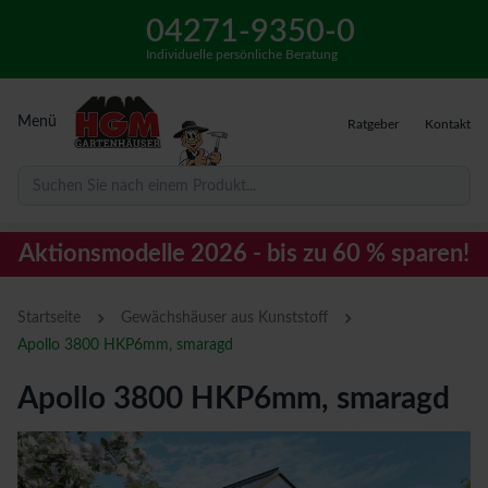
04271-9350-0
Individuelle persönliche Beratung
Menü
Ratgeber
Kontakt
Suchen Sie nach einem Produkt...
Aktionsmodelle 2026 - bis zu 60 % sparen!
›
›
Startseite
Gewächshäuser aus Kunststoff
Apollo 3800 HKP6mm, smaragd
Apollo 3800 HKP6mm, smaragd