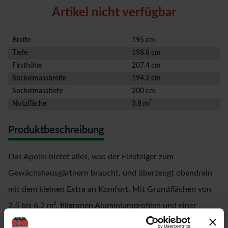
Artikel nicht verfügbar
Breite
195 cm
Tiefe
198.8 cm
Firsthöhe
207.4 cm
Sockelmassbreite
194.2 cm
Sockelmasstiefe
200 cm
Nutzfläche
3.8 m²
Produktbeschreibung
Das Apollo bietet alles, was der Einsteiger zum
Gewächshausgärtnern braucht, und überzeugt obendrein
mit dem kleinen Extra an Komfort. Mit Grundflächen von
2,5 bis 6,2 m², filigranen Aluminiumprofilen und einer
Eindeckung mit Hohlkammerplatten (HKP) ebnet unser