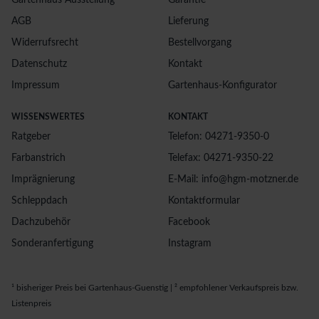
Gartenhaus Ausstellung
Garantie
AGB
Lieferung
Widerrufsrecht
Bestellvorgang
Datenschutz
Kontakt
Impressum
Gartenhaus-Konfigurator
WISSENSWERTES
KONTAKT
Ratgeber
Telefon: 04271-9350-0
Farbanstrich
Telefax: 04271-9350-22
Imprägnierung
E-Mail: info@hgm-motzner.de
Schleppdach
Kontaktformular
Dachzubehör
Facebook
Sonderanfertigung
Instagram
¹ bisheriger Preis bei Gartenhaus-Guenstig | ² empfohlener Verkaufspreis bzw.
Listenpreis