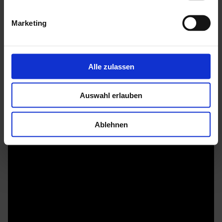
versperrt. Ob in Alu eloxiert, Smaragd oder Schwarz
Marketing
pulverbeschichtet: Dank ihrer Oberflächenbehandlung sind
die Profile optimal gegen Korrosion und Verwitterung
geschützt.
Alle zulassen
Mehr zu HGM Gartenhäuser
Auswahl erlauben
Ablehnen