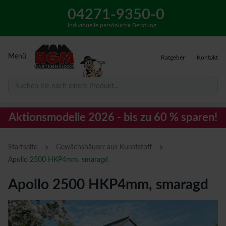
04271-9350-0
Individuelle persönliche Beratung
Menü
Ratgeber
Kontakt
Suchen Sie nach einem Produkt...
Aktionsmodelle 2026 - bis zu 60 % sparen!
›
›
Startseite
Gewächshäuser aus Kunststoff
Apollo 2500 HKP4mm, smaragd
Apollo 2500 HKP4mm, smaragd