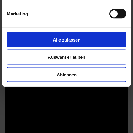
versperrt. Ob in Alu eloxiert, Smaragd oder Schwarz
Marketing
pulverbeschichtet: Dank ihrer Oberflächenbehandlung sind
die Profile optimal gegen Korrosion und Verwitterung
geschützt.
Alle zulassen
Mehr zu HGM Gartenhäuser
Auswahl erlauben
Ablehnen