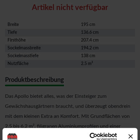
Artikel nicht verfügbar
Breite
195 cm
Tiefe
136.6 cm
Firsthöhe
207.4 cm
Sockelmassbreite
194.2 cm
Sockelmasstiefe
138 cm
Nutzfläche
2.5 m²
Produktbeschreibung
Das Apollo bietet alles, was der Einsteiger zum
Gewächshausgärtnern braucht, und überzeugt obendrein
mit dem kleinen Extra an Komfort. Mit Grundflächen von
2,5 bis 6,2 m², filigranen Aluminiumprofilen und einer
Eindeckung mit Hohlkammerplatten (HKP) ebnet unser