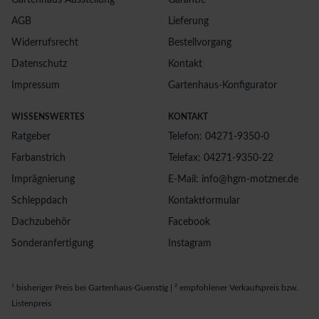
Gartenhaus Ausstellung
Garantie
AGB
Lieferung
Widerrufsrecht
Bestellvorgang
Datenschutz
Kontakt
Impressum
Gartenhaus-Konfigurator
WISSENSWERTES
KONTAKT
Ratgeber
Telefon: 04271-9350-0
Farbanstrich
Telefax: 04271-9350-22
Imprägnierung
E-Mail: info@hgm-motzner.de
Schleppdach
Kontaktformular
Dachzubehör
Facebook
Sonderanfertigung
Instagram
¹ bisheriger Preis bei Gartenhaus-Guenstig | ² empfohlener Verkaufspreis bzw.
Listenpreis