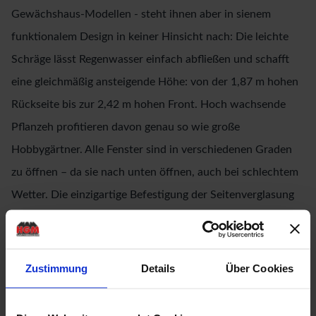
Gewächshaus-Modellen - steht ihnen aber in sienem
funktionalem Design in keiner Hinsicht nach: Die leichte
Schräge lässt Regenwasser einfach abfließen und schafft
eine gleichmäßig ansteigende Höhe: von der 1,87 m hohen
Rückseite bis zur 2,42 m hohen Front. Hoch wachsende
Pflanzeh profitieren davon genau so wie große
Hobbygärtner. Alle Fenster sind in verschiedenen Graden
zu öffnen – da sie nach unten öffnen, auch bei schlechtem
Wetter. Die einzigartige Befestigung der Seitenverglasung
erfolgt durch Doppelrahmenprofile: Abdeckleisten aus
Aluminium auf der einen und Aluminiumprofile auf der
anderen Seite rahmen entweder die kristallklaren
Zustimmung
Details
Über Cookies
Glasscheiben (ESG 3mm) oder hochwertigen
Hohlkammerplatten (HKP 10 mm) ein und sorgen für einen