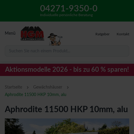
04271-9350-0
Individuelle persönliche Beratung
Menü
Ratgeber
Kontakt
Suchen Sie nach einem Produkt...
Aktionsmodelle 2026 - bis zu 60 % sparen!
›
›
Startseite
Gewächshäuser
Aphrodite 11500 HKP 10mm, alu
Aphrodite 11500 HKP 10mm, alu