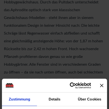
Hobbygewächshaus. Durch das Pultdach unterscheidet
das Aphrodite optisch stark von klasssischen
Gewächshaus-Modellen - steht ihnen aber in sienem
funktionalem Design in keiner Hinsicht nach: Die leichte
Schräge lässt Regenwasser einfach abfließen und schafft
eine gleichmäßig ansteigende Höhe: von der 1,87 m hohen
Rückseite bis zur 2,42 m hohen Front. Hoch wachsende
Pflanzeh profitieren davon genau so wie große
Hobbygärtner. Alle Fenster sind in verschiedenen Graden
zu öffnen – da sie nach unten öffnen, auch bei schlechtem
Wetter. Die einzigartige Befestigung der Seitenverglasung
erfolgt durch Doppelrahmenprofile: Abdeckleisten aus
Aluminium auf der einen und Aluminiumprofile auf der
Zustimmung
Details
Über Cookies
anderen Seite rahmen entweder die kristallklaren