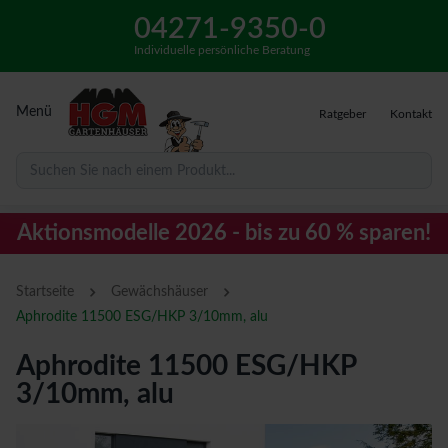
04271-9350-0
Individuelle persönliche Beratung
Menü
Ratgeber
Kontakt
Suchen Sie nach einem Produkt...
Aktionsmodelle 2026 - bis zu 60 % sparen!
›
›
Startseite
Gewächshäuser
Aphrodite 11500 ESG/HKP 3/10mm, alu
Aphrodite 11500 ESG/HKP
3/10mm, alu